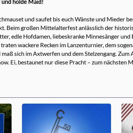
 und holde Maid!
chmauset und saufet bis euch Wänste und Mieder bers
. Beim großen Mittelalterfest anlässlich der histor
ter, edle Hofdamen, liebeskranke Minnesänger und 
traten wackere Recken im Lanzenturnier, dem sogen
d maß sich im Axtwerfen und dem Stelzengang. Zum A
how. Ei, bestaunet nur diese Pracht – zum nächsten