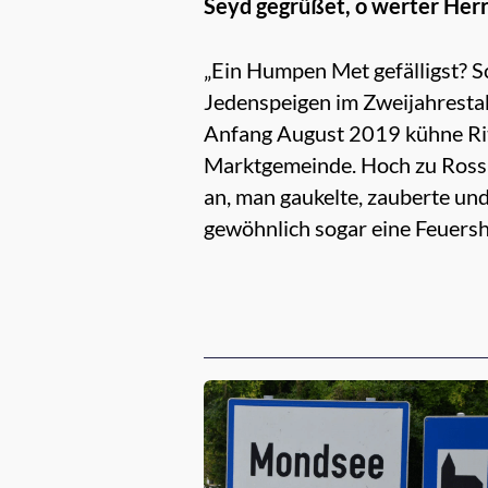
Seyd gegrüßet, o werter Herr
„Ein Humpen Met gefälligst? S
Jedenspeigen im Zweijahrestakt
Anfang August 2019 kühne Rit
Marktgemeinde. Hoch zu Ross 
an, man gaukelte, zauberte un
gewöhnlich sogar eine Feuers
Empfehlungen für dich: