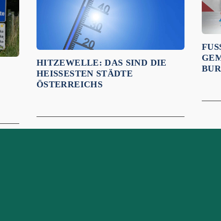
FUS
EME
HITZEWELLE: DAS SIND DIE
URS
HEISSESTEN STÄDTE Ö
STERREICHS