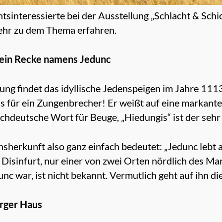
sinteressierte bei der Ausstellung „Schlacht & Sch
ehr zu dem Thema erfahren.
, ein Recke namens Jedunc
ung findet das idyllische Jedenspeigen im Jahre 1113
as für ein Zungenbrecher! Er weißt auf eine markant
hochdeutsche Wort für Beuge, „Hiedungis“ ist der seh
sherkunft also ganz einfach bedeutet: „Jedunc lebt 
 Disinfurt, nur einer von zwei Orten nördlich des M
nc war, ist nicht bekannt. Vermutlich geht auf ihn d
rger Haus