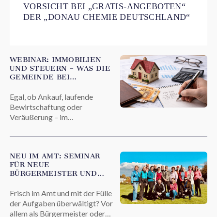
VORSICHT BEI „GRATIS-ANGEBOTEN“
DER „DONAU CHEMIE DEUTSCHLAND“
WEBINAR: IMMOBILIEN
UND STEUERN – WAS DIE
GEMEINDE BEI
GRUNDSTEUERN UND
ABGABEN WISSEN MUSS
Egal, ob Ankauf, laufende
Bewirtschaftung oder
Veräußerung – im
Immobiliensteuerrecht gibt es
viele Fallstricke. In diesem
Webinar gibt es praktische
NEU IM AMT: SEMINAR
Hinweise zur
FÜR NEUE
Grunderwerbsteuer,
BÜRGERMEISTER UND
Umsatzsteuer und
AMTSLEITER
Immobilienertragsteuer.
Frisch im Amt und mit der Fülle
der Aufgaben überwältigt? Vor
allem als Bürgermeister oder