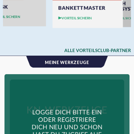
ALLE JOBS
KN-VORTEILSCLUB
5% Zusatzrabatt on top für
Kommunalnet Gemeinden!
-20%
10% Rabatt
Kostenloses Beratungsgespräch
HUMER
OSMA
RAUCH
BANKETTMASTER