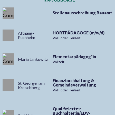
Kehr-Saug-Kombination,
Scheidt & Ba
BJ 2022, passend zu Holder
und Zugangsko
B-/C-Reihe
ALLE KLEINANZEIGEN
KN-JOBBÖRSE