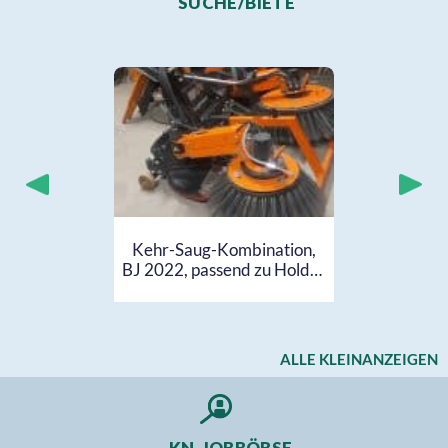
Nur noch 2 Wochen, 2 Tage!
PAPIER-STAUBSACK FÜR
NASS- & TROCKENSAUGER
18 €
BESTELLEN
statt 24 €
ALLE GEMEINDE-DEALS
SUCHE/BIETE