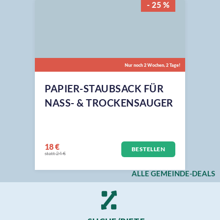
153 €
BESTELLEN
statt 204 €
- 25 %