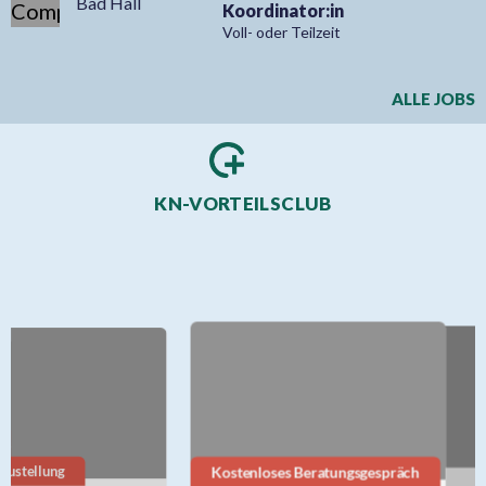
Stellenausschreibung Bauamt
HORTPÄDAGOGE (m/w/d)
Attnang-
Puchheim
Voll- oder Teilzeit
Elementarpädagog*in
Maria Lankowitz
Vollzeit
Finanzbuchhaltung &
St. Georgen am
Gemeindeverwaltung
Kreischberg
Voll- oder Teilzeit
Qualifizierte:r
Buchhalter:in/EDV-
Bad Hall
Koordinator:in
Voll- oder Teilzeit