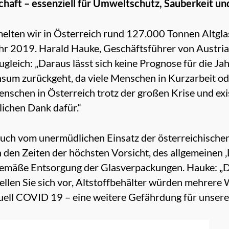
schaft – essenziell für Umweltschutz, Sauberkeit u
lten wir in Österreich rund 127.000 Tonnen Altglas.
ahr 2019. Harald Hauke, Geschäftsführer von Austri
zugleich: „Daraus lässt sich keine Prognose für die Jah
sum zurückgeht, da viele Menschen in Kurzarbeit ode
nschen in Österreich trotz der großen Krise und exi
lichen Dank dafür.“
auch vom unermüdlichen Einsatz der österreichische
n den Zeiten der höchsten Vorsicht, des allgemeinen ‚
emäße Entsorgung der Glasverpackungen. Hauke: „Die
ellen Sie sich vor, Altstoffbehälter würden mehrere 
uell COVID 19 – eine weitere Gefährdung für unsere