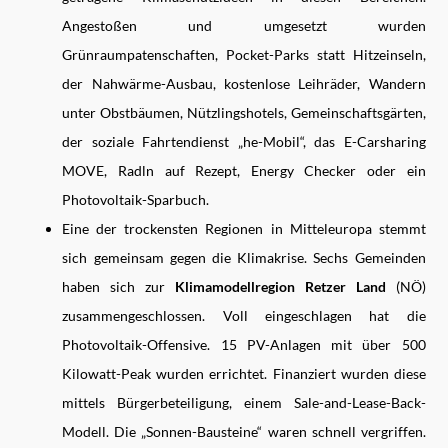
Angestoßen und umgesetzt wurden
Grünraumpatenschaften, Pocket-Parks statt Hitzeinseln,
der Nahwärme-Ausbau, kostenlose Leihräder, Wandern
unter Obstbäumen, Nützlingshotels, Gemeinschaftsgärten,
der soziale Fahrtendienst „he-Mobil“, das E-Carsharing
MOVE, Radln auf Rezept, Energy Checker oder ein
Photovoltaik-Sparbuch.
Eine der trockensten Regionen in Mitteleuropa stemmt
sich gemeinsam gegen die Klimakrise. Sechs Gemeinden
haben sich zur
Klimamodellregion Retzer Land
(NÖ)
zusammengeschlossen. Voll eingeschlagen hat die
Photovoltaik-Offensive. 15 PV-Anlagen mit über 500
Kilowatt-Peak wurden errichtet. Finanziert wurden diese
mittels Bürgerbeteiligung, einem Sale-and-Lease-Back-
Modell. Die „Sonnen-Bausteine“ waren schnell vergriffen.