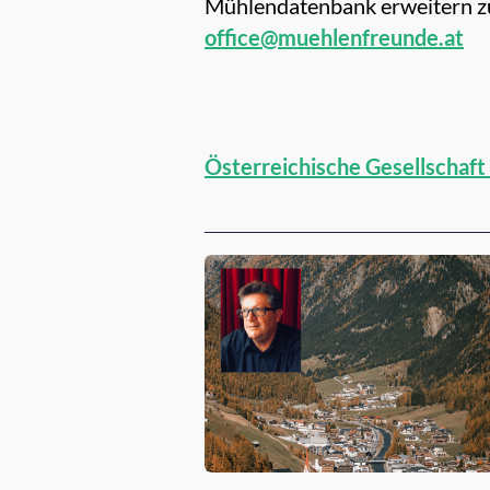
Mühlendatenbank erweitern zu 
office@muehlenfreunde.at
Österreichische Gesellschaf
Empfehlungen für dich: