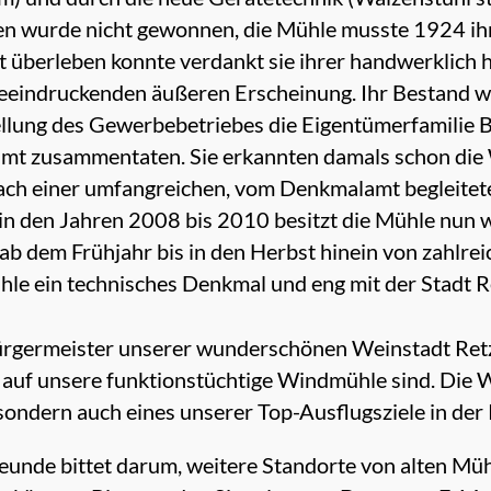
 wurde nicht gewonnen, die Mühle musste 1924 ihre
t überleben konnte verdankt sie ihrer handwerklich
eeindruckenden äußeren Erscheinung. Ihr Bestand wu
tellung des Gewerbebetriebes die Eigentümerfamilie
t zusammentaten. Sie erkannten damals schon die 
ach einer umfangreichen, vom Denkmalamt begleitet
in den Jahren 2008 bis 2010 besitzt die Mühle nun 
ab dem Frühjahr bis in den Herbst hinein von zahlrei
hle ein technisches Denkmal und eng mit der Stadt 
Bürgermeister unserer wunderschönen Weinstadt Retz
z auf unsere funktionstüchtige Windmühle sind. Die 
ondern auch eines unserer Top-Ausflugsziele in der 
eunde bittet darum, weitere Standorte von alten Mü