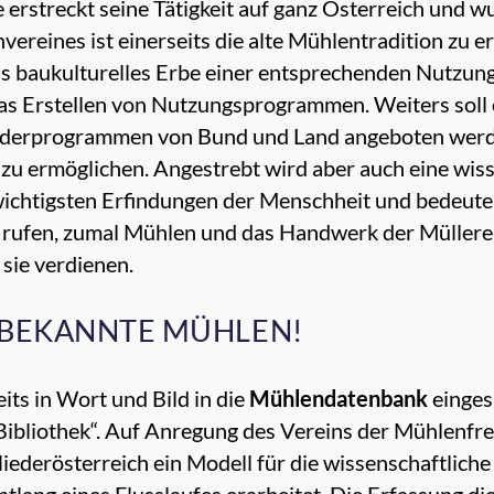
erstreckt seine Tätigkeit auf ganz Österreich und 
ereines ist einerseits die alte Mühlentradition zu e
baukulturelles Erbe einer entsprechenden Nutzung 
as Erstellen von Nutzungsprogrammen. Weiters soll
rderprogrammen von Bund und Land angeboten werde
zu ermöglichen. Angestrebt wird aber auch eine wis
r wichtigsten Erfindungen der Menschheit und bedeut
rufen, zumal Mühlen und das Handwerk der Müllerei 
 sie verdienen.
 BEKANNTE MÜHLEN!
ts in Wort und Bild in die
Mühlendatenbank
einges
ibliothek“. Auf Anregung des Vereins der Mühlenfre
iederösterreich ein Modell für die wissenschaftlich
tlang eines Flusslaufes erarbeitet. Die Erfassung die