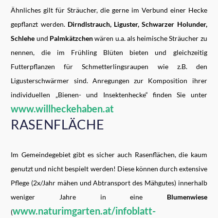
Ähnliches gilt für Sträucher, die gerne im Verbund einer Hecke
gepflanzt werden.
Dirndlstrauch, Liguster, Schwarzer Holunder,
Schlehe
und
Palmkätzchen
wären u.a. als heimische Sträucher zu
nennen, die im Frühling Blüten bieten und gleichzeitig
Futterpflanzen für Schmetterlingsraupen wie z.B. den
Ligusterschwärmer sind. Anregungen zur Komposition ihrer
individuellen „Bienen- und Insektenhecke“ finden Sie unter
www.willheckehaben.at
RASENFLÄCHE
Im Gemeindegebiet gibt es sicher auch Rasenflächen, die kaum
genutzt und nicht bespielt werden! Diese können durch extensive
Pflege (2x/Jahr mähen und Abtransport des Mähgutes) innerhalb
weniger Jahre in eine
Blumenwiese
www.naturimgarten.at/infoblatt-
(