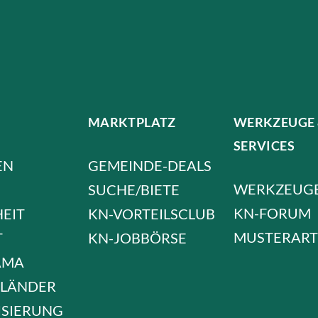
MARKTPLATZ
WERKZEUGE
SERVICES
EN
GEMEINDE-DEALS
WERKZEUG
SUCHE/BIETE
KN-FORUM
HEIT
KN-VORTEILSCLUB
MUSTERART
T
KN-JOBBÖRSE
AMA
LÄNDER
ISIERUNG