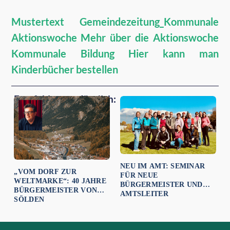
Mustertext Gemeindezeitung_Kommunale
Aktionswoche
Mehr über die Aktionswoche
Kommunale Bildung
Hier kann man
Kinderbücher bestellen
Empfehlungen für dich:
NEU IM AMT: SEMINAR
„VOM DORF ZUR
FÜR NEUE
WELTMARKE“: 40 JAHRE
BÜRGERMEISTER UND
BÜRGERMEISTER VON
AMTSLEITER
SÖLDEN