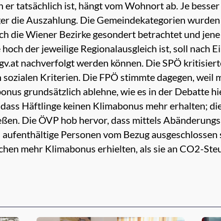
h er tatsächlich ist, hängt vom Wohnort ab. Je besser
iger die Auszahlung. Die Gemeindekategorien wurden 
uch die Wiener Bezirke gesondert betrachtet und jene
hoch der jeweilige Regionalausgleich ist, soll nach E
.gv.at nachverfolgt werden können. Die SPÖ kritisier
ch sozialen Kriterien. Die FPÖ stimmte dagegen, weil
bonus
grundsätzlich ablehne, wie es in der Debatte h
 dass Häftlinge keinen
Klimabonus
mehr erhalten; die
eßen. Die ÖVP hob hervor, dass mittels Abänderungsan
h aufenthältige Personen vom Bezug ausgeschlossen
schen mehr
Klimabonus
erhielten, als sie an CO2-Ste