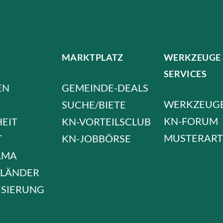
MARKTPLATZ
WERKZEUGE
SERVICES
EN
GEMEINDE-DEALS
WERKZEUG
SUCHE/BIETE
KN-FORUM
HEIT
KN-VORTEILSCLUB
MUSTERART
T
KN-JOBBÖRSE
AMA
LÄNDER
ISIERUNG