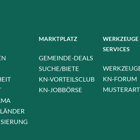
MARKTPLATZ
WERKZEUGE
SERVICES
EN
GEMEINDE-DEALS
WERKZEUG
SUCHE/BIETE
KN-FORUM
HEIT
KN-VORTEILSCLUB
MUSTERART
T
KN-JOBBÖRSE
AMA
LÄNDER
ISIERUNG