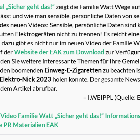
l „Sicher geht das!“
zeigt die Familie Watt Wege auf,
sst und wie man sensible, persönliche Daten von s
es neuen Videos: Sensible, persönliche Daten sind ke
utten Elektrogeräten nicht zu trennen! Es reicht ei
dazu gibt es nicht nur im neuen Video der Familie W
uf der
Website der EAK zum Download
zur Verfügung
nden Sie weitere interessante Themen für Ihre Gemei
s den boomenden
Einweg-E-Zigaretten
zu beachten i
Elektro-Nick 2023
holen konnte. Der gesamte Newsl
dem Artikel abrufbar.
– I.WEIPPL (Quelle: 
Video Familie Watt „Sicher geht das!“
Informations
le PR Materialien EAK