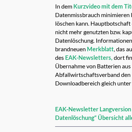
In dem
Kurzvideo mit dem Tite
Datenmissbrauch minimieren lä
löschen kann. Hauptbotschaft d
nicht mehr genutzten bzw. kap
Datenlöschung. Informationen 
brandneuen
Merkblatt
, das a
des
EAK-Newsletters,
dort fi
Übernahme von Batterien au
Abfallwirtschaftsverband den
Downloadbereich gleich unter 
EAK-Newsletter
Langversion 
Datenlöschung“
Übersicht al