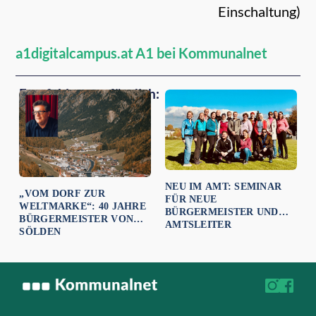
Einschaltung)
a1digitalcampus.at
A1 bei Kommunalnet
Empfehlungen für dich:
NEU IM AMT: SEMINAR
„VOM DORF ZUR
FÜR NEUE
WELTMARKE“: 40 JAHRE
BÜRGERMEISTER UND
BÜRGERMEISTER VON
AMTSLEITER
SÖLDEN