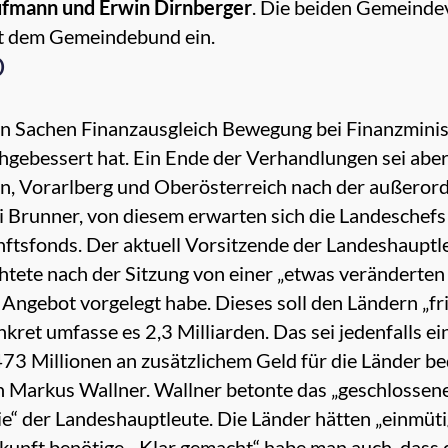
fmann und Erwin Dirnberger
. Die beiden Gemeinde
t dem Gemeindebund ein.
D
in Sachen
Finanzausgleich
Bewegung bei Finanzminis
gebessert hat. Ein Ende der Verhandlungen sei aber n
n, Vorarlberg und Oberösterreich nach der außeror
bei Brunner, von diesem erwarten sich die Landeschef
nftsfonds. Der aktuell Vorsitzende der Landeshaupt
chtete nach der Sitzung von einer „etwas verändert
s Angebot vorgelegt habe. Dieses soll den Ländern „f
kret umfasse es 2,3 Milliarden. Das sei jedenfalls 
473 Millionen an zusätzlichem Geld für die Länder be
Markus Wallner. Wallner betonte das „geschlossene
“ der Landeshauptleute. Die Länder hätten „einmüti
kunft benötige. „Klar gemacht“ habe man auch, dass