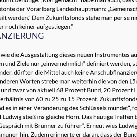
, betonte der Vorarlberg Landeshauptmann: „Gemeins
ilt werden.“ Dem Zukunftsfonds stehe man per se ni
r noch keiner aufgestiegen.“
ANZIERUNG
 wie die Ausgestaltung dieses neuen Instrumentes aus
n und Ziele nur „einvernehmlich“ definiert werden, st
nder, dürften die Mittel auch keine Anschubfinanzier
 anderen Worten strebe man weiterhin die von den L
– und zwar von aktuell 68 Prozent Bund, 20 Prozent 
erhältnis von 60 zu 25 zu 15 Prozent. Zukunftsfonds 
d es in einer Veränderung des Schlüssels mündet“, f
udwig stieß ins gleiche Horn. Das heutige Treffen b
 Gespräch mit Brunner zu führen“. Erneut wies Ludwi
nen hin. Zudem erinnerte er daran, dass der Bund „e