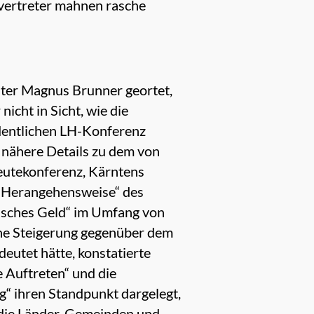
vertreter mahnen rasche
ter Magnus Brunner geortet,
icht in Sicht, wie die
dentlichen LH-Konferenz
s nähere Details zu dem von
leutekonferenz, Kärntens
en Herangehensweise“ des
risches Geld“ im Umfang von
eine Steigerung gegenüber dem
deutet hätte, konstatierte
 Auftreten“ und die
g“ ihren Standpunkt dargelegt,
 die Länder, Gemeinden und