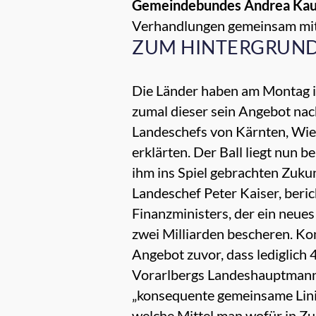
Gemeindebundes Andrea Kau
Verhandlungen gemeinsam mi
ZUM HINTERGRUN
Die Länder haben am Montag 
zumal dieser sein Angebot nach
Landeschefs von Kärnten, Wie
erklärten. Der Ball liegt nun 
ihm ins Spiel gebrachten Zuku
Landeschef Peter Kaiser, beri
Finanzministers, der ein neue
zwei Milliarden bescheren. Kon
Angebot zuvor, dass lediglich 
Vorarlbergs Landeshauptmann 
„konsequente gemeinsame Linie
welche Mittel man wofür in Zu