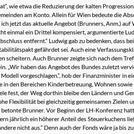
“, wie etwa die Reduzierung der kalten Progressio
meinden am Konto. Allein für Wien bedeute die Absc
ch jetzt das aktuelle Angebot (Brunners, Anm.) auf 
ht einmal ein Drittel kompensiert, argumentierte Ludw
Abschluss entfernt.“ Ludwig gab zu bedenken, dass b
bilitätspakt gefährdet sei. Auch eine Verfassungskl
en scheitern. Auch Brunner zeigte sich nach dem Tre
in. „Wir haben das Angebot des Bundes zuletzt verv
 Modell vorgeschlagen.“, hob der Finanzminister in 
ge in den Bereichen Kinderbetreuung, Wohnen sowi
le fest, der Weg dorthin bleibe den Ländern und Ge
he Flexibilität bei gleichzeitig gemeinsamen Zielen u
, betonte Brunner. Vor Beginn der LH-Konferenz hatt
n jährlich ein höherer Anteil des Steuerkuchens liebe
 andere nicht aus.“ Denn auch der Fonds wäre ja bis 