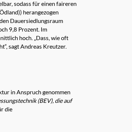
lbar, sodass für einen faireren
 Ödland)) herangezogen
uf den Dauersiedlungsraum
och 9,8 Prozent. Im
ittlich hoch. „Dass, wie oft
t“, sagt Andreas Kreutzer.
truktur in Anspruch genommen
sungstechnik (BEV), die auf
r die