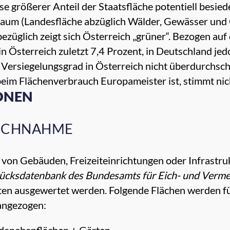
e größerer Anteil der Staatsfläche potentiell besiede
raum (Landesfläche abzüglich Wälder, Gewässer und
bezüglich zeigt sich Österreich „grüner“. Bezogen a
n Österreich zuletzt 7,4 Prozent, in Deutschland jed
 Versiegelungsgrad in Österreich nicht überdurchschn
beim Flächenverbrauch Europameister ist, stimmt nich
ONEN
UCHNAHME
ung von Gebäuden, Freizeiteinrichtungen oder Infras
ücksdatenbank des Bundesamts für Eich- und Vermes
en ausgewertet werden. Folgende Flächen werden fü
angezogen: