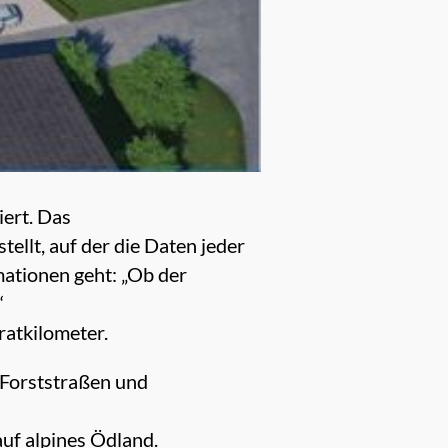
ert. Das
llt, auf der die Daten jeder
mationen geht: „Ob der
“
atkilometer.
 Forststraßen und
auf alpines Ödland.