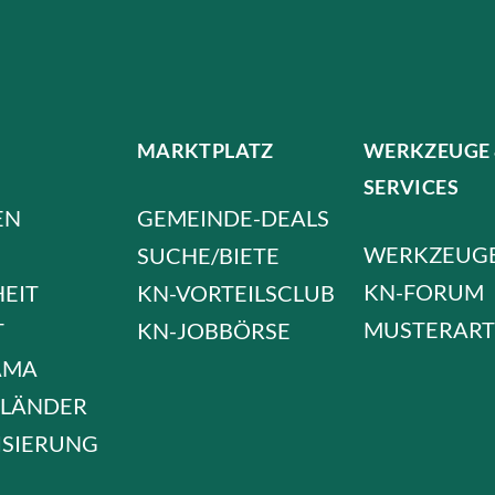
MARKTPLATZ
WERKZEUGE
SERVICES
EN
GEMEINDE-DEALS
WERKZEUG
SUCHE/BIETE
KN-FORUM
HEIT
KN-VORTEILSCLUB
MUSTERART
T
KN-JOBBÖRSE
AMA
LÄNDER
ISIERUNG