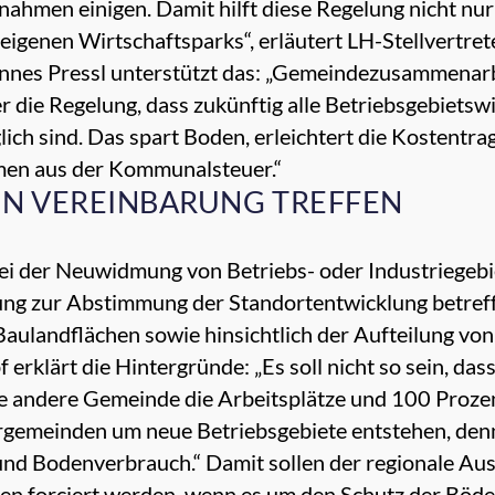
nahmen einigen. Damit hilft diese Regelung nicht n
igenen Wirtschaftsparks“, erläutert LH-Stellvertre
es Pressl unterstützt das: „Gemeindezusammenarbei
 die Regelung, dass zukünftig alle Betriebsgebiets
ich sind. Das spart Boden, erleichtert die Kostentr
en aus der Kommunalsteuer.“
N VEREINBARUNG TREFFEN
 der Neuwidmung von Betriebs- oder Industriegebi
ung zur Abstimmung der Standortentwicklung betref
ulandflächen sowie hinsichtlich der Aufteilung von
 erklärt die Hintergründe: „Es soll nicht so sein, da
e andere Gemeinde die Arbeitsplätze und 100 Prozen
emeinden um neue Betriebsgebiete entstehen, denn
d Bodenverbrauch.“ Damit sollen der regionale Ausg
 forciert werden, wenn es um den Schutz der Böde