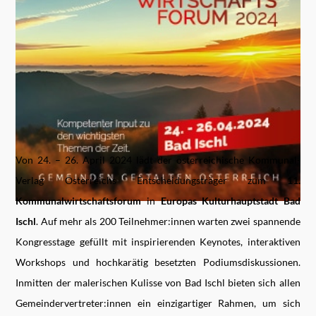
Von 24. – 26. April 2024 lädt der österreichische Kommunal-
Verlag Österreichs Entscheidungsträger zum
11.
Kommunalwirtschaftsforum
in
Europas Kulturhauptstadt Bad
Ischl
. Auf mehr als 200 Teilnehmer:innen warten zwei spannende
Kongresstage gefüllt mit inspirierenden Keynotes, interaktiven
Workshops und hochkarätig besetzten Podiumsdiskussionen.
Inmitten der malerischen Kulisse von Bad Ischl bieten sich allen
Gemeindervertreter:innen ein einzigartiger Rahmen, um sich