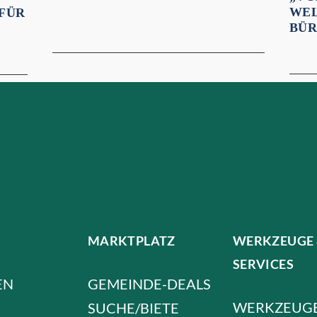
WEL
 FÜR
BÜR
MARKTPLATZ
WERKZEUGE
SERVICES
EN
GEMEINDE-DEALS
WERKZEUG
SUCHE/BIETE