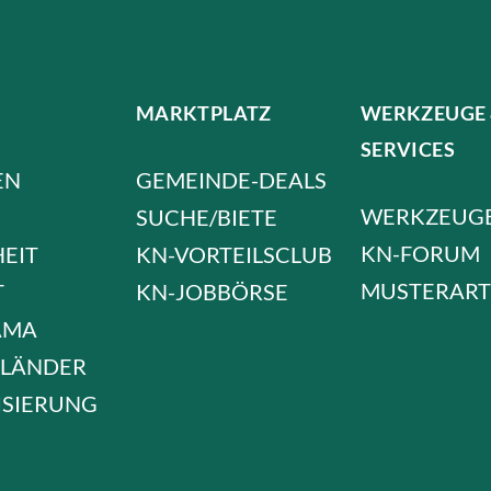
MARKTPLATZ
WERKZEUGE
SERVICES
EN
GEMEINDE-DEALS
WERKZEUG
SUCHE/BIETE
KN-FORUM
HEIT
KN-VORTEILSCLUB
MUSTERART
T
KN-JOBBÖRSE
AMA
LÄNDER
ISIERUNG