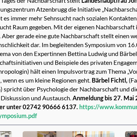
 Tages der Nachbarschaft stellt
Landeshauptfrau Joh
ngszentrum Atzenbrugg die Initiative „Nachbarschaft
bt es immer mehr Sehnsucht nach sozialen Kontakten. 
ucht Raum gegeben. Mit der eigenen Nachbarschaft in
ber gerade eine gute Nachbarschaft stellt einen we
nschlichkeit dar. Im begleitenden Symposium von 16
ma von den Expertinnen Bettina Ludwig und Bärbel F
haftsinitiativen und Beispiele des privaten Engagem
thropologin) hält einen Impulsvortrag zum Thema „
 wenn es um kleine Regionen geht.
Bärbel Fichtl,
(Fa
 spricht über Psychologie der Nachbarschaft und di
s Diskussion und Austausch.
Anmeldung bis 27. Mai 
er unter 02742 90666 6137.
https://www.kommun
Symposium.pdf