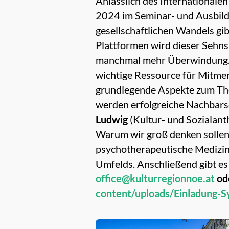
Anlässlich des Internationalen
2024 im Seminar- und Ausbildu
gesellschaftlichen Wandels gi
Plattformen wird dieser Sehns
manchmal mehr Überwindung. A
wichtige Ressource für Mitme
grundlegende Aspekte zum The
werden erfolgreiche Nachbarsc
Ludwig
(Kultur- und Sozialan
Warum wir groß denken sollen,
psychotherapeutische Medizin)
Umfelds. Anschließend gibt e
office@kulturregionnoe.at
od
content/uploads/Einladung-