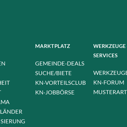
MARKTPLATZ
WERKZEUGE
SERVICES
EN
GEMEINDE-DEALS
WERKZEUG
SUCHE/BIETE
KN-FORUM
HEIT
KN-VORTEILSCLUB
MUSTERART
T
KN-JOBBÖRSE
AMA
LÄNDER
ISIERUNG