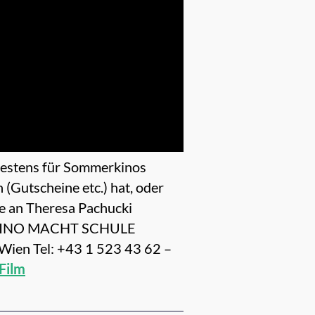
h bestens für Sommerkinos
(Gutscheine etc.) hat, oder
e an Theresa Pachucki
e * KINO MACHT SCHULE
 Wien Tel: +43 1 523 43 62 –
Film