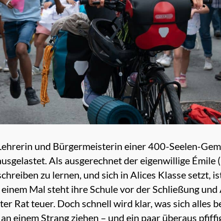
s Lehrerin und Bürgermeisterin einer 400-Seelen-Ge
 ausgelastet. Als ausgerechnet der eigenwillige Émi
hreiben zu lernen, und sich in Alices Klasse setzt, is
einem Mal steht ihre Schule vor der Schließung und 
ter Rat teuer. Doch schnell wird klar, was sich alles
 einem Strang ziehen – und ein paar überaus pfiffi