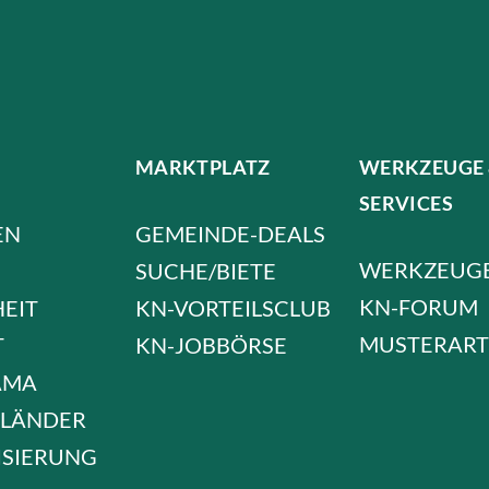
MARKTPLATZ
WERKZEUGE
SERVICES
EN
GEMEINDE-DEALS
WERKZEUG
SUCHE/BIETE
KN-FORUM
HEIT
KN-VORTEILSCLUB
MUSTERART
T
KN-JOBBÖRSE
AMA
LÄNDER
ISIERUNG