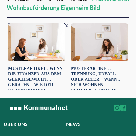
Wohnbauförderung Eigenheim
Bild
Empfehlungen für dich:
MUSTERARTIKEL: WENN
MUSTERARTIKEL:
DIE FINANZEN AUS DEM
TRENNUNG, UNFALL
GLEICHGEWICHT
ODER ALTER – WENN
GERATEN – WIE DER
SICH WOHNEN
VEREIN WOHNEN
PLÖTZLICH ÄNDERN
HELFEN KANN
MUSS. VEREIN WOHNEN
HILFT!
ÜBER UNS
NEWS