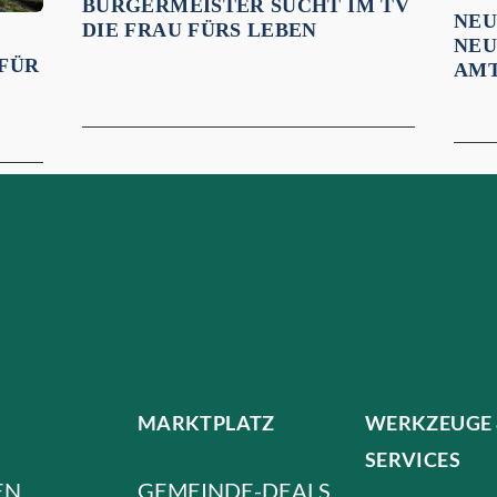
BÜRGERMEISTER SUCHT IM TV
NEU
DIE FRAU FÜRS LEBEN
NEU
 FÜR
AMT
MARKTPLATZ
WERKZEUGE
SERVICES
EN
GEMEINDE-DEALS