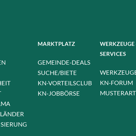
MARKTPLATZ
WERKZEUGE
SERVICES
EN
GEMEINDE-DEALS
WERKZEUG
SUCHE/BIETE
KN-FORUM
HEIT
KN-VORTEILSCLUB
MUSTERART
T
KN-JOBBÖRSE
AMA
LÄNDER
ISIERUNG