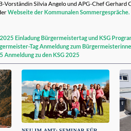
ÖBB-Vorständin Silvia Angelo und APG-Chef Gerhard 
 der
Webseite der Kommunalen Sommergespräche.
 2025
Einladung Bürgermeistertag und KSG
Progra
germeister-Tag
Anmeldung zum Bürgermeisterinne
25
Anmeldung zu den KSG 2025
NEU IM AMT: SEMINAR FÜR