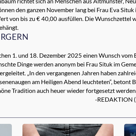
aum richtet sich an Menschen aus Altmünster, Neu
nen den ganzen November lang bei Frau Eva Situk in
ert von bis zu € 40,00 ausfüllen. Die Wunschzettel
ehängt.
ÜRGERN
schen 1. und 18. Dezember 2025 einen Wunsch vom
nschte Dinge werden anonym bei Frau Situk im Gem
geleitet. „In den vergangenen Jahren haben zahlrei
senenaugen am Heiligen Abend leuchteten“, betont B
höne Tradition auch heuer wieder fortgesetzt werden
-REDAKTION (Q