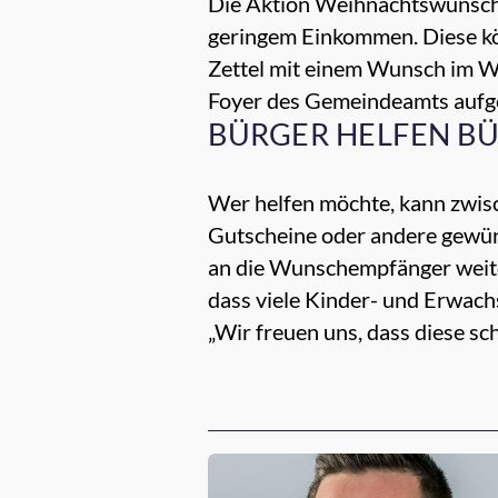
Die Aktion Weihnachtswunschb
geringem Einkommen. Diese kön
Zettel mit einem Wunsch im W
Foyer des Gemeindeamts aufg
BÜRGER HELFEN B
Wer helfen möchte, kann zwi
Gutscheine oder andere gewü
an die Wunschempfänger weiter
dass viele Kinder- und Erwach
„Wir freuen uns, dass diese sc
Empfehlungen für dich: