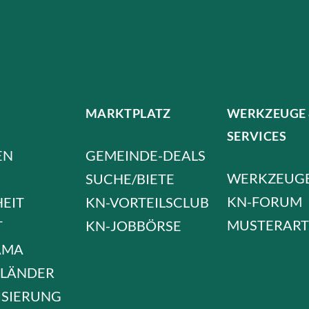
MARKTPLATZ
WERKZEUGE
SERVICES
EN
GEMEINDE-DEALS
WERKZEUG
SUCHE/BIETE
KN-FORUM
HEIT
KN-VORTEILSCLUB
MUSTERART
T
KN-JOBBÖRSE
AMA
LÄNDER
ISIERUNG