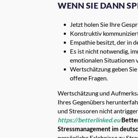
WENN SIE DANN SP
Jetzt holen Sie Ihre Ges
Konstruktiv kommuniziert
Empathie besitzt, der in d
Es ist nicht notwendig, i
emotionalen Situationen 
Wertschätzung geben Sie I
offene Fragen.
Wertschätzung und Aufmerksam
Ihres Gegenübers herunterfahr
und Stressoren nicht antrigge
https://betterlinked.eu
Better
Stressmanagement im deuts
persönliche Erlebnisse
zu Stre