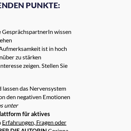
GENDEN PUNKTE:
re GesprächspartnerIn wissen
sehen
 Aufmerksamkeit ist in hoch
nüber zu stärken
teresse zeigen. Stellen Sie
d lassen das Nervensystem
 von den negativen Emotionen
s unter
attform für aktives
n
Erfahrungen, Fragen oder
BER DIE AUTORIN
Corinna