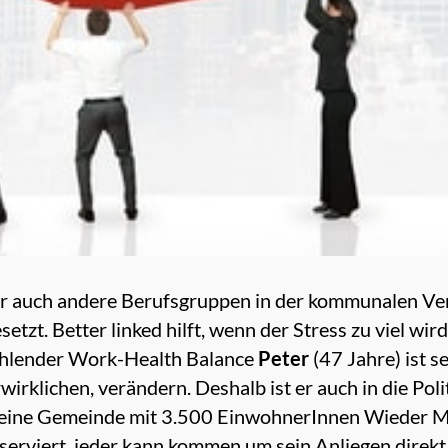
ber auch andere Berufsgruppen in der kommunalen Ve
tzt. Better linked hilft, wenn der Stress zu viel wir
 fehlender Work-Health Balance
Peter
(47 Jahre) ist s
irklichen, verändern. Deshalb ist er auch in die Poli
seine Gemeinde mit 3.500 EinwohnerInnen Wieder Mit
erviert, jeder kann kommen um sein Anliegen direk