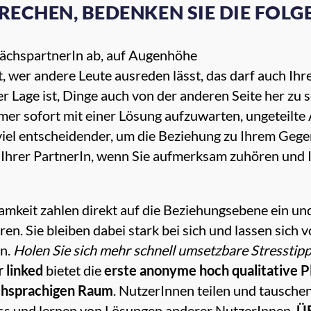
RECHEN, BEDENKEN SIE DIE FOL
prächspartnerIn ab, auf Augenhöhe
, wer andere Leute ausreden lässt, das darf auch Ih
er Lage ist, Dinge auch von der anderen Seite her zu 
mmer sofort mit einer Lösung aufzuwarten, ungeteilte
viel entscheidender, um die Beziehung zu Ihrem Gege
hrer PartnerIn, wenn Sie aufmerksam zuhören und In
keit zahlen direkt auf die Beziehungsebene ein un
en. Sie bleiben dabei stark bei sich und lassen sich
rn.
Holen Sie sich mehr schnell umsetzbare Stresstipp
 linked
bietet die
erste anonyme hoch qualitative Pl
chsprachigen Raum
. NutzerInnen teilen und tausche
ss und lernen von
Lösungen
anderer NutzerInnen.
Ü