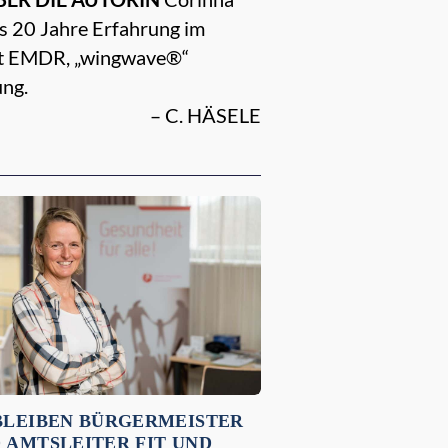
ls 20 Jahre Erfahrung im
 mit EMDR, „wingwave®“
ung.
– C. HÄSELE
BLEIBEN BÜRGERMEISTER
 AMTSLEITER FIT UND