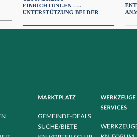
ENT
EINRICHTUNGEN –
ANM
UNTERSTÜTZUNG BEI DER
UMSETZUNG DER EU-
ENERGIEEFFIZIENZ-
RICHTLINIE (EED III)
MARKTPLATZ
WERKZEUGE
SERVICES
EN
GEMEINDE-DEALS
WERKZEUG
SUCHE/BIETE
KN-FORUM
HEIT
KN-VORTEILSCLUB