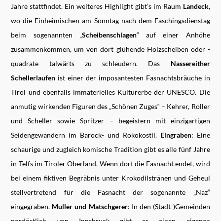
Jahre stattfindet. Ein weiteres Highlight gibt’s im Raum
Landeck
,
wo die Einheimischen am Sonntag nach dem Faschingsdienstag
beim sogenannten „
Scheibenschlagen
“ auf einer Anhöhe
zusammenkommen, um von dort glühende Holzscheiben oder -
quadrate talwärts zu schleudern. Das
Nassereither
Schellerlaufen
ist einer der imposantesten Fasnachtsbräuche in
Tirol und ebenfalls immaterielles Kulturerbe der UNESCO. Die
anmutig wirkenden Figuren des „Schönen Zuges“ – Kehrer, Roller
und Scheller sowie Spritzer – begeistern mit einzigartigen
Seidengewändern im Barock- und Rokokostil.
Eingraben
: Eine
schaurige und zugleich komische Tradition gibt es alle fünf Jahre
in Telfs im Tiroler Oberland. Wenn dort die Fasnacht endet, wird
bei einem fiktiven Begräbnis unter Krokodilstränen und Geheul
stellvertretend für die Fasnacht der sogenannte „Naz“
eingegraben.
Muller
und
Matschgerer
: In den (Stadt-)Gemeinden
nordöstlich von Innsbruck gibt es einen eigenen