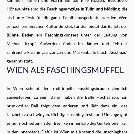
kommen Narren und Närrinnen auf ihre Kosten. Besondere
Höhepunkte sind die
Faschingsumzüge in Tulln und Mödling
, die
als bunte Feste für die ganze Familie ausgerichtet werden. Wen
es nach ein bisschen Kultur dürstet, für den bietet das Ballett der
Bühne Baden
ein
Faschingskonzert
unter der Leitung von
Michael Kropf. Außerdem finden im Jänner und Februar
zahlreiche Faschingssitzungen und Maskenbälle (auch „
Gschnas
“
genannt) statt.
WIEN ALS FASCHINGSMUFFEL
In Wien scheint der traditionelle Faschingsbrauch ziemlich
ausgestorben zu sein, dafür haben die Bälle Hochsaison. Ein
prunkvoller Ball folgt dem anderen und lädt dazu ein, das
Tanzbein zu schwingen. Richtige Faschingsfeste und Umzüge gibt
es nur noch selten in den Bezirken innerhalb des Gürtels oder gar
in der Innenstadt. Dafür ist Wien mit Abstand die unschlagbare