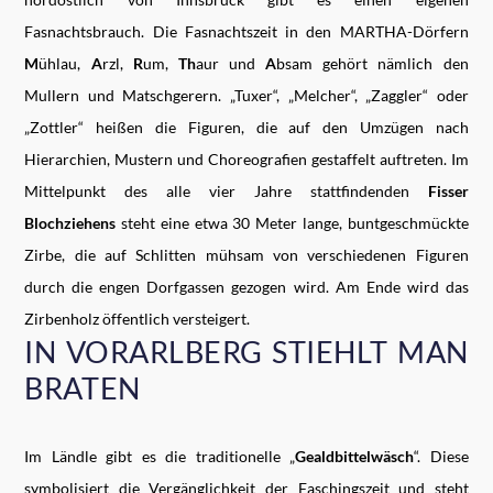
Fasnachtsbrauch. Die Fasnachtszeit in den MARTHA-Dörfern
M
ühlau,
A
rzl,
R
um,
Th
aur und
A
bsam gehört nämlich den
Mullern und Matschgerern. „Tuxer“, „Melcher“, „Zaggler“ oder
„Zottler“ heißen die Figuren, die auf den Umzügen nach
Hierarchien, Mustern und Choreografien gestaffelt auftreten. Im
Mittelpunkt des alle vier Jahre stattfindenden
Fisser
Blochziehens
steht eine etwa 30 Meter lange, buntgeschmückte
Zirbe, die auf Schlitten mühsam von verschiedenen Figuren
durch die engen Dorfgassen gezogen wird. Am Ende wird das
Zirbenholz öffentlich versteigert.
IN VORARLBERG STIEHLT MAN
BRATEN
Im Ländle gibt es die traditionelle „
Gealdbittelwäsch
“. Diese
symbolisiert die Vergänglichkeit der Faschingszeit und steht