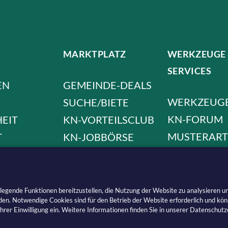
MARKTPLATZ
WERKZEUGE
SERVICES
EN
GEMEINDE-DEALS
WERKZEUG
SUCHE/BIETE
KN-FORUM
HEIT
KN-VORTEILSCLUB
MUSTERART
T
KN-JOBBÖRSE
AMA
LÄNDER
ISIERUNG
gende Funktionen bereitzustellen, die Nutzung der Website zu analysieren un
n. Notwendige Cookies sind für den Betrieb der Website erforderlich und könn
 Ihrer Einwilligung ein. Weitere Informationen finden Sie in unserer Datenschutz