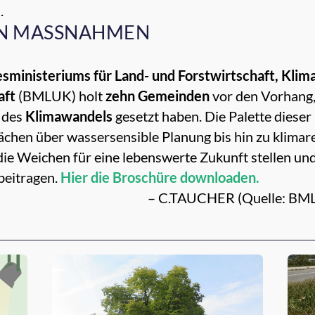
.
N MASSNAHMEN
sministeriums für Land- und Forstwirtschaft, Kli
aft
(BMLUK) holt
zehn Gemeinden
vor den Vorhang,
 des
Klimawandels
gesetzt haben. Die Palette dieser
chen über wassersensible Planung bis hin zu klimares
ie Weichen für eine lebenswerte Zukunft stellen und
beitragen.
Hier die Broschüre downloaden.
– C.TAUCHER (Quelle: BMLU