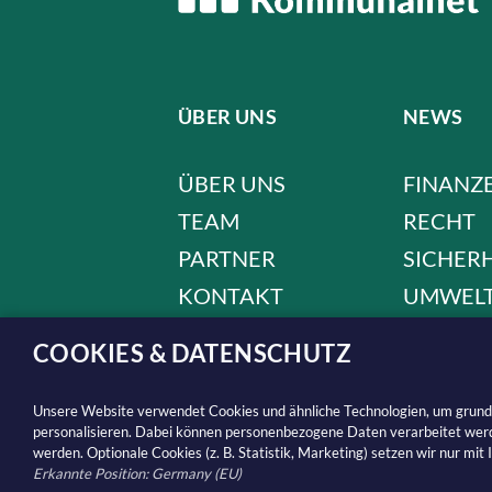
ÜBER UNS
NEWS
ÜBER UNS
FINANZ
TEAM
RECHT
PARTNER
SICHER
KONTAKT
UMWEL
IMPRESSUM
PANOR
COOKIES & DATENSCHUTZ
AGB
BUNDES
DATENSCHUTZ
DIGITAL
Unsere Website verwendet Cookies und ähnliche Technologien, um grundle
personalisieren. Dabei können personenbezogene Daten verarbeitet werde
werden. Optionale Cookies (z. B. Statistik, Marketing) setzen wir nur mit
Erkannte Position: Germany (EU)