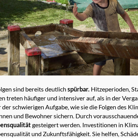
lgen sind bereits deutlich
spürbar.
Hitzeperioden, St
treten häufiger und intensiver auf, als in der Ver
 der schwierigen Aufgabe, wie sie die Folgen des Kl
innen und Bewohner sichern. Durch vorausschaue
ensqualität
gesteigert werden. Investitionen in Kl
ebensqualität und Zukunftsfähigkeit. Sie helfen, Sch