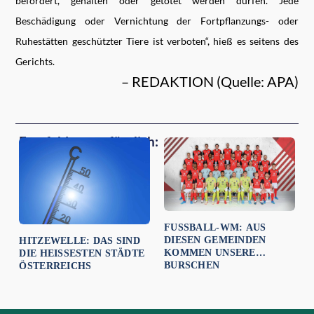
befördert, gehalten oder getötet werden dürfen. Jede
Beschädigung oder Vernichtung der Fortpflanzungs- oder
Ruhestätten geschützter Tiere ist verboten“, hieß es seitens des
Gerichts.
– REDAKTION (Quelle: APA)
Empfehlungen für dich:
FUSSBALL-WM: AUS D
IESEN GEMEINDEN K
HITZEWELLE: DAS SIND
OMMEN UNSERE B
DIE HEISSESTEN STÄDTE Ö
URSCHEN
STERREICHS