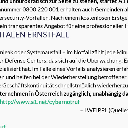
 und unbürokratisch zur Seite zu stehen, startet A
onnummer 0800 220 001 erhalten auch Gemeinden ab
rsecurity-Vorfällen. Nach einem kostenlosen Erstge
 ein transparentes Angebot für eine professioneller H
GITALEN ERNSTFALL
eak oder Systemausfall – im Notfall zählt jede Min
yber Defense Centers, das sich auf die Überwachung
ialisiert hat. Im Falle eines Vorfalls analysieren erf
und helfen bei der Wiederherstellung betroffener S
 Geschäftskontinuität schnellstmöglich wiederherzu
nternehmen in Österreich zugänglich, unabhängig da
http://www.a1.net/cybernotruf
– I.WEIPPL (Quelle:
uf