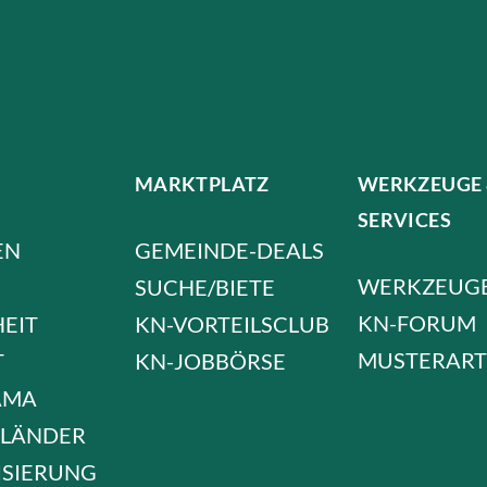
MARKTPLATZ
WERKZEUGE
SERVICES
EN
GEMEINDE-DEALS
WERKZEUG
SUCHE/BIETE
KN-FORUM
HEIT
KN-VORTEILSCLUB
MUSTERART
T
KN-JOBBÖRSE
AMA
LÄNDER
ISIERUNG