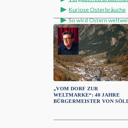
Kuriose Osterbräuche
So wird Ostern weltwei
Empfehlungen für dich:
„VOM DORF ZUR
WELTMARKE“: 40 JAHRE
BÜRGERMEISTER VON SÖL