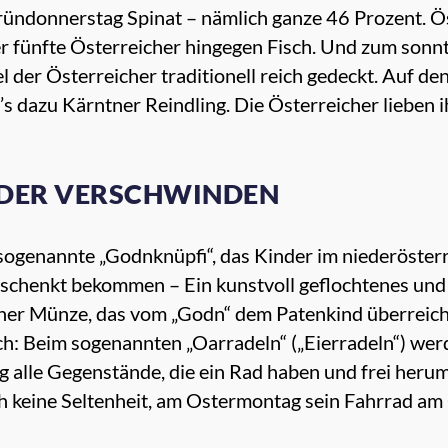
ründonnerstag Spinat – nämlich ganze 46 Prozent. Ös
eder fünfte Österreicher hingegen Fisch. Und zum so
el der Österreicher traditionell reich gedeckt. Auf d
t’s dazu Kärntner Reindling. Die Österreicher lieben
ÄDER VERSCHWINDEN
sogenannte „Godnknüpfi“, das Kinder im niederösterr
eschenkt bekommen – Ein kunstvoll geflochtenes und
iner Münze, das vom „Godn“ dem Patenkind überreicht
h: Beim sogenannten „Oarradeln“ („Eierradeln“) wer
alle Gegenstände, die ein Rad haben und frei herums
ch keine Seltenheit, am Ostermontag sein Fahrrad a