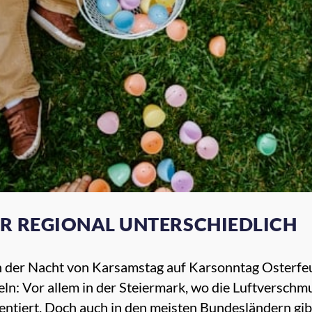
 REGIONAL UNTERSCHIEDLICH
n der Nacht von Karsamstag auf Karsonntag Osterfeu
eln: Vor allem in der Steiermark, wo die Luftversch
ementiert. Doch auch in den meisten Bundesländern gib