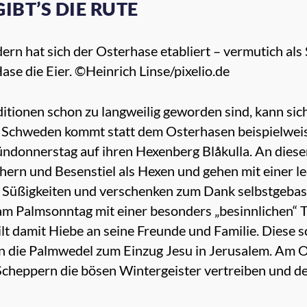
BT’S DIE RUTE
rn hat sich der Osterhase etabliert – vermutich als 
ase die Eier. ©Heinrich Linse/pixelio.de
tionen schon zu langweilig geworden sind, kann sich 
 Schweden kommt statt dem Osterhasen beispielweis
ründonnerstag auf ihren Hexenberg Blåkulla. An diese
hern und Besenstiel als Hexen und gehen mit einer l
ch Süßigkeiten und verschenken zum Dank selbstgebast
am Palmsonntag mit einer besonders „besinnlichen“ T
ilt damit Hiebe an seine Freunde und Familie. Diese 
n die Palmwedel zum Einzug Jesu in Jerusalem. Am 
cheppern die bösen Wintergeister vertreiben und d