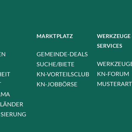
MARKTPLATZ
WERKZEUGE
SERVICES
EN
GEMEINDE-DEALS
WERKZEUG
SUCHE/BIETE
KN-FORUM
HEIT
KN-VORTEILSCLUB
MUSTERART
T
KN-JOBBÖRSE
AMA
LÄNDER
ISIERUNG