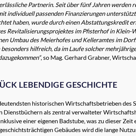
rlässliche Partnerin. Seit über fünf Jahren werden 
mit individuell passenden Finanzierungen unterstütz
ichtet haben, wurde durch einen Abstattungskredit er
es Revitalisierungsprojektes im Pfisterhof in Klein-W
nen Umbau des Meierhofes und Kelleramtes im Dorfze
 besonders hilfreich, da im Laufe solcher mehrjährig
 dazugekommen“
, so Mag. Gerhard Grabner, Wirtschaf
STÜCK LEBENDIGE GESCHICHTE
deutendsten historischen Wirtschaftsbetrieben des St
en Dienstbüchern als zentral verwalteter Wirtschafts
inklusive einer eigenen Badstube, was zu dieser Zeit 
 geschichtsträchtigen Gebäudes wird die lange Nutzun