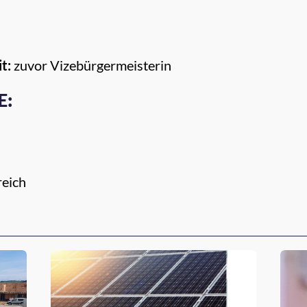
it:
zuvor Vizebürgermeisterin
E:
reich