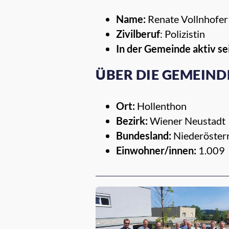
Name:
Renate Vollnhofer
Zivilberuf
: Polizistin
In der Gemeinde aktiv se
ÜBER DIE GEMEIND
Ort:
Hollenthon
Bezirk:
Wiener Neustadt
Bundesland:
Niederöster
Einwohner/innen:
1.009
Empfehlungen für dich: