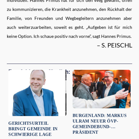
individuell. Hannes Primus hat für sich den Weg gewählt, offen
zu kommunizieren, die Krankheit anzunehmen, den Rückhalt der
Familie, von Freunden und Wegbegleitern anzunehmen aber
auch weiterzuarbeiten, soweit es geht. „Aufgeben ist für mich
keine Option. Ich schaue positiv nach vorne“, sagt Hannes Primus.
– S. PEISCHL
Empfehlungen für dich:
BURGENLAND: MARKUS
ULRAM NEUER ÖVP-
GERICHTSURTEIL
GEMEINDEBUND-
BRINGT GEMEINDE IN
PRÄSIDENT
SCHWIERIGE LAGE