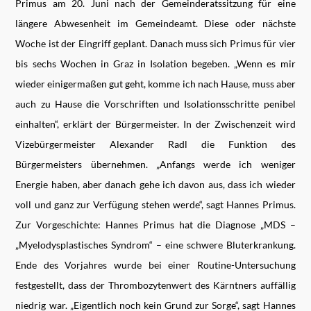
Primus am 20. Juni nach der Gemeinderatssitzung für eine
längere Abwesenheit im Gemeindeamt. Diese oder nächste
Woche ist der Eingriff geplant. Danach muss sich Primus für vier
bis sechs Wochen in Graz in Isolation begeben. „Wenn es mir
wieder einigermaßen gut geht, komme ich nach Hause, muss aber
auch zu Hause die Vorschriften und Isolationsschritte penibel
einhalten“, erklärt der Bürgermeister. In der Zwischenzeit wird
Vizebürgermeister Alexander Radl die Funktion des
Bürgermeisters übernehmen. „Anfangs werde ich weniger
Energie haben, aber danach gehe ich davon aus, dass ich wieder
voll und ganz zur Verfügung stehen werde“, sagt Hannes Primus.
Zur Vorgeschichte: Hannes Primus hat die Diagnose „MDS –
„Myelodysplastisches Syndrom“ – eine schwere Bluterkrankung.
Ende des Vorjahres wurde bei einer Routine-Untersuchung
festgestellt, dass der Thrombozytenwert des Kärntners auffällig
niedrig war. „Eigentlich noch kein Grund zur Sorge“, sagt Hannes