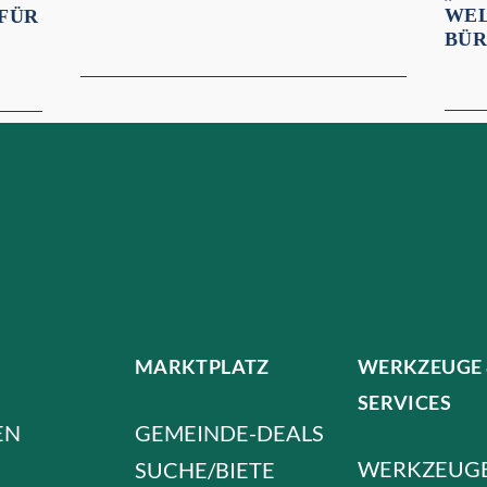
WEL
 FÜR
BÜR
MARKTPLATZ
WERKZEUGE
SERVICES
EN
GEMEINDE-DEALS
WERKZEUG
SUCHE/BIETE