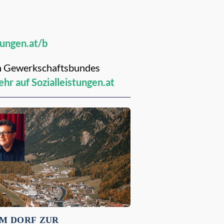
tungen.at/b
hen Gewerkschaftsbundes
hr auf Sozialleistungen.at
M DORF ZUR