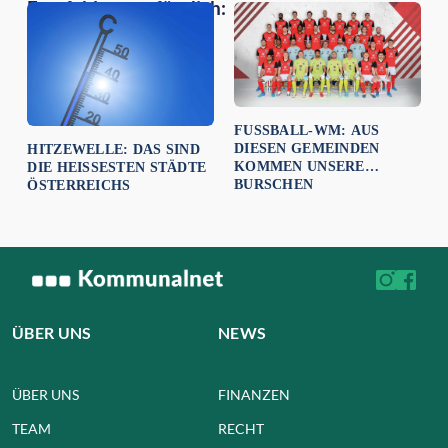
Empfehlungen für dich:
FUSSBALL-WM: AUS D
IESEN GEMEINDEN K
HITZEWELLE: DAS SIND
OMMEN UNSERE B
DIE HEISSESTEN STÄDTE Ö
URSCHEN
STERREICHS
ÜBER UNS
NEWS
ÜBER UNS
FINANZEN
TEAM
RECHT