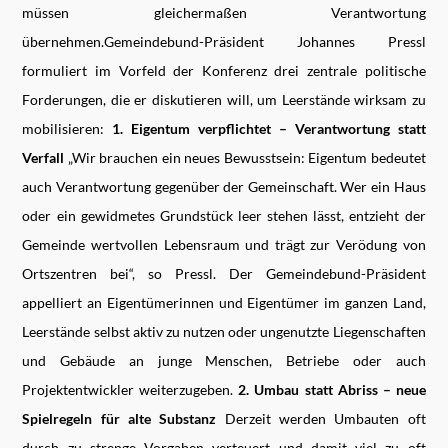
müssen gleichermaßen Verantwortung
übernehmen.Gemeindebund-Präsident Johannes Pressl
formuliert im Vorfeld der Konferenz drei zentrale politische
Forderungen, die er diskutieren will, um Leerstände wirksam zu
mobilisieren:
1. Eigentum verpflichtet – Verantwortung statt
Verfall
„Wir brauchen ein neues Bewusstsein: Eigentum bedeutet
auch Verantwortung gegenüber der Gemeinschaft. Wer ein Haus
oder ein gewidmetes Grundstück leer stehen lässt, entzieht der
Gemeinde wertvollen Lebensraum und trägt zur Verödung von
Ortszentren bei“, so Pressl. Der Gemeindebund-Präsident
appelliert an Eigentümerinnen und Eigentümer im ganzen Land,
Leerstände selbst aktiv zu nutzen oder ungenutzte Liegenschaften
und Gebäude an junge Menschen, Betriebe oder auch
Projektentwickler weiterzugeben.
2. Umbau statt Abriss – neue
Spielregeln für alte Substanz
Derzeit werden Umbauten oft
durch zu strenge Vorgaben verteuert und damit viel zu oft