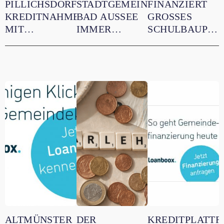
PILLICHSDORF:
STADTGEMEINDE
FINANZIERT
KREDITNAHME
BAD AUSSEE
GROSSES S
MIT
IMMER
CHULBAUPROJE
LOANBOOX
WIEDER
IT HILFE V
SPART ZEIT
LOANBOOX
ON L
UND MÜHEN
NUTZT
OANBOOX
ALTMÜNSTER
DER
KREDITPLATT