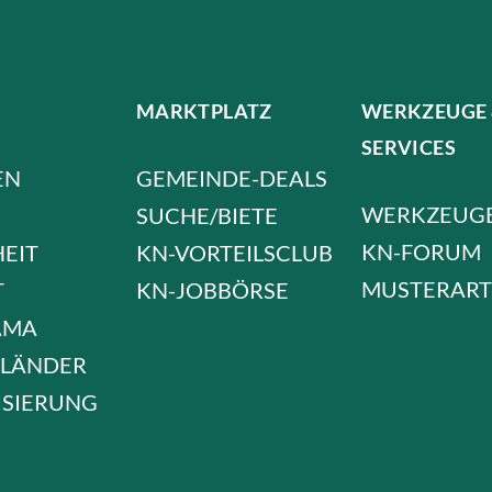
MARKTPLATZ
WERKZEUGE
SERVICES
EN
GEMEINDE-DEALS
WERKZEUG
SUCHE/BIETE
KN-FORUM
HEIT
KN-VORTEILSCLUB
MUSTERART
T
KN-JOBBÖRSE
AMA
LÄNDER
ISIERUNG