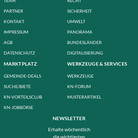
TEAM
RECHT
PARTNER
SICHERHEIT
KONTAKT
UMWELT
IMPRESSUM
PANORAMA
AGB
BUNDESLÄNDER
DATENSCHUTZ
DIGITALISIERUNG
MARKTPLATZ
WERKZEUGE & SERVICES
GEMEINDE-DEALS
WERKZEUGE
SUCHE/BIETE
KN-FORUM
KN-VORTEILSCLUB
MUSTERARTIKEL
KN-JOBBÖRSE
NEWSLETTER
Erhalte wöchentlich
die wichtigsten