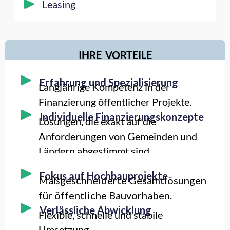
Leasing
IHRE VORTEILE
Erfahrung und Spezialisierung
Langjährige Kompetenz in der
Finanzierung öffentlicher Projekte.
Individuelle Finanzierungskonzepte
Lösungen, die exakt auf die
Anforderungen von Gemeinden und
Ländern abgestimmt sind.
Fokus auf Hochbauprojekte
Maßgeschneiderte Gesamtlösungen
für öffentliche Bauvorhaben.
Verlässliche Abwicklung
Flexible, schnelle und stabile
Umsetzung.