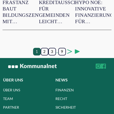
FRASTANZ
KREDITAUSSCHREIBUNG
HYPO NOE:
BAUT
FÜR
INNOVATIVE
BILDUNGSZENTRUM
GEMEINDEN
FINANZIERUNG
MIT
LEICHT
FÜR
FINANZIERUNG
GEMACHT
MODERNE
DER HYPO
BILDUNG IN
NOE
DER
MITTELSCHUL
1
2
3
...
9
SCHWECHAT
ÜBER UNS
NEWS
ÜBER UNS
FINANZEN
TEAM
RECHT
PARTNER
SICHERHEIT