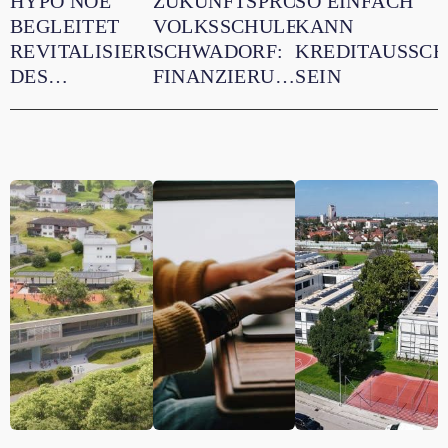
HYPO NOE
ZUKUNFTSPROJEKT
SO EINFACH
BEGLEITET
VOLKSSCHULE
KANN
REVITALISIERUNG
SCHWADORF:
KREDITAUSSCH
DES
FINANZIERUNG,
SEIN
HISTORISCHEN
DIE ZUR
PFISTERHOFS
MARKTGEMEINDE
IN KLEIN-
PASST
WIEN