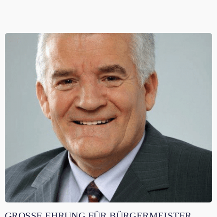
KRUMAU: ABSCHIED
VON SINHUBER
Franz Sinhuber ist mit 11. April 2019 als
Bürgermeister von Krumau am Kamp
zurückgetreten. Der 63-Jährige war neun Jahre
lang...
GROSSE EHRUNG FÜR BÜRGERMEISTER K